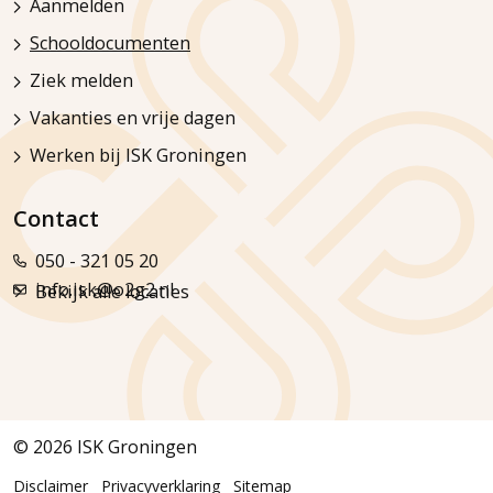
Aanmelden
Schooldocumenten
Ziek melden
Vakanties en vrije dagen
Werken bij ISK Groningen
Contact
050 - 321 05 20
info.isk@o2g2.nl
Bekijk alle locaties
© 2026 ISK Groningen
Disclaimer
Privacyverklaring
Sitemap