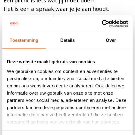
Een
plicht
is iets wat jij
moet doen
.
Het is een afspraak waar je je aan houdt.
Je moet naar school komen
Je moet je aan de schoolregels houden.
Je moet meedoen in de les.
Toestemming
Details
Over
Documenten van Openbaar
Deze website maakt gebruik van cookies
Onderwijs Groningen
We gebruiken cookies om content en advertenties te
Op de website van Openbaar Onderwijs
personaliseren, om functies voor social media te bieden
en om ons websiteverkeer te analyseren. Ook delen we
Groningen staan regels en afspraken voor alle
informatie over uw gebruik van onze site met onze
scholen die bij die stichting horen. Deze regels
partners voor social media, adverteren en analyse. Deze
gelden ook voor onze school.
partners kunnen deze gegevens combineren met andere
Je vindt daar onder andere:
informatie die u aan ze heeft verstrekt of die ze hebben
het leerlingenstatuut
verzameld op basis van uw gebruik van hun services.
de beroepsprocedure