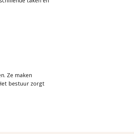
rschillende taken en
en. Ze maken
 Het bestuur zorgt