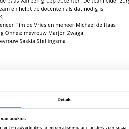
 de baas van een groep docenten. De teamleider zorg
eam en helpt de docenten als dat nodig is.
K:
eneer Tim de Vries en meneer Michael de Haas
ing Onnes: mevrouw Marjon Zwaga
mevrouw Saskia Stellingsma
Onderwijs en begeleiding
Details
 van cookies
ent en advertenties te personaliseren, om functies voor social