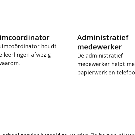
imcoördinator
Administratief
medewerker
uimcoördinator houdt
e leerlingen afwezig
De administratief
 waarom.
medewerker helpt me
papierwerk en telefoo