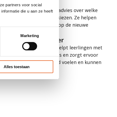
Schakelcoach
ze partners voor social
De schakelcoach geeft advies over welke
nformatie die u aan ze heeft
studie of baan je kunt kiezen. Ze helpen
ook bij het aanmelden op de nieuwe
school.
Marketing
Leerlingbegeleider
De leerlingbegeleider helpt leerlingen met
problemen, geeft advies en zorgt ervoor
dat leerlingen zich goed voelen en kunnen
Alles toestaan
leren.