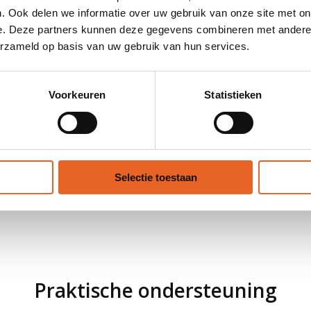
Mentor
. Ook delen we informatie over uw gebruik van onze site met on
Een mentor is een docent die extra zorgt
e. Deze partners kunnen deze gegevens combineren met andere i
voor een groep leerlingen. Die helpt de
erzameld op basis van uw gebruik van hun services.
leerlingen met problemen en geeft advies.
Ondersteuningscoördinator
Voorkeuren
Statistieken
De ondersteuningscoördinator helpt
leerlingen die extra hulp nodig hebben.
Selectie toestaan
Praktische ondersteuning