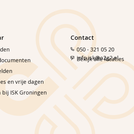
ar
Contact
den
050 - 321 05 20
info.isk@o2g2.nl
Bekijk alle locaties
documenten
elden
es en vrije dagen
 bij ISK Groningen