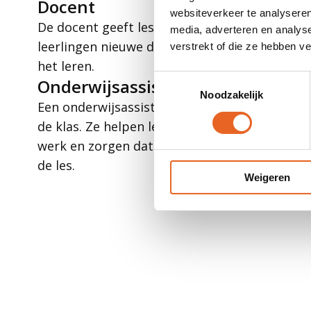
Docent
websiteverkeer te analyseren
De docent geeft les in de klas en leert de
media, adverteren en analys
leerlingen nieuwe dingen en helpt hen bij
verstrekt of die ze hebben v
het leren.
Toestemmingsselectie
Onderwijsassistent
Noodzakelijk
Een onderwijsassistent helpt de docent in
de klas. Ze helpen leerlingen met hun
werk en zorgen dat alles goed gaat tijdens
de les.
Weigeren