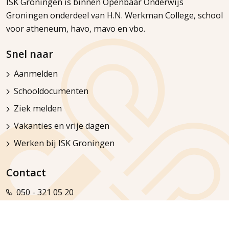
ISK Groningen is binnen Openbaar Onderwijs
Groningen onderdeel van H.N. Werkman College, school
voor atheneum, havo, mavo en vbo.
Snel naar
Aanmelden
Schooldocumenten
Ziek melden
Vakanties en vrije dagen
Werken bij ISK Groningen
Contact
050 - 321 05 20
info.isk@o2g2.nl
Bekijk alle locaties