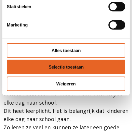
Dit betekent dat ze niet eten en drinken van
Statistieken
zonsopgang tot zonsondergang.
Het is belangrijk dat leerlingen tijdens de
Marketing
vasten gewoon naar school blijven gaan.
De school houdt rekening met het vasten en
zorgt voor een rustige omgeving.
Alles toestaan
Als een leerling zich niet goed voelt, kan hij
of zij dit aan de mentor vertellen.
Selectie toestaan
Leerplicht
Weigeren
In Nederland
moeten
kinderen van 5 tot 18 jaar
elke dag naar school.
Dit heet leerplicht. Het is belangrijk dat kinderen
elke dag naar school gaan.
Zo leren ze veel en kunnen ze later een goede