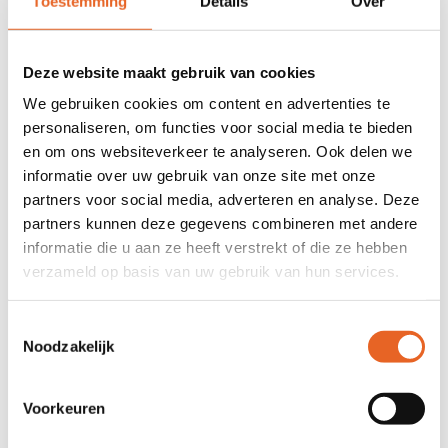
Toestemming
Details
Over
Kom je vaak te laat?
Dan gaan we praten met de ouders of voogd.
Deze website maakt gebruik van cookies
We gebruiken cookies om content en advertenties te
Bekijk ook:
personaliseren, om functies voor social media te bieden
en om ons websiteverkeer te analyseren. Ook delen we
Afmelden leerlingen (ziek of afspraak)
informatie over uw gebruik van onze site met onze
partners voor social media, adverteren en analyse. Deze
partners kunnen deze gegevens combineren met andere
Vakanties en vrije dagen
informatie die u aan ze heeft verstrekt of die ze hebben
verzameld op basis van uw gebruik van hun services.
Toestemmingsselectie
Noodzakelijk
Naar School tijdens vasten?
Tijdens de Ramadan of Koptische feestdagen
Voorkeuren
vasten veel leerlingen.