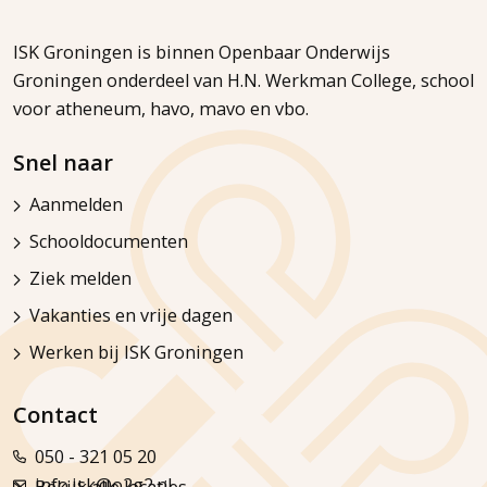
ISK Groningen is binnen Openbaar Onderwijs
Groningen onderdeel van H.N. Werkman College, school
voor atheneum, havo, mavo en vbo.
Snel naar
Aanmelden
Schooldocumenten
Ziek melden
Vakanties en vrije dagen
Werken bij ISK Groningen
Contact
050 - 321 05 20
info.isk@o2g2.nl