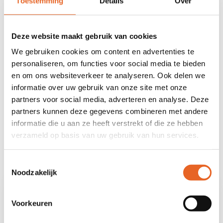
Toestemming
Details
Over
Hoe lang duurt de ISK?
Meestal blijf je twee jaar op de ISK. Daarna kun
Deze website maakt gebruik van cookies
je goed genoeg Nederlands spreken, luisteren,
We gebruiken cookies om content en advertenties te
lezen en schrijven om naar een gewone
personaliseren, om functies voor social media te bieden
Nederlandse school te gaan. Zo kan je verder
en om ons websiteverkeer te analyseren. Ook delen we
leren. Dit lukt alleen als je elke dag naar school
informatie over uw gebruik van onze site met onze
partners voor social media, adverteren en analyse. Deze
komt. Je moet goed je best doen. Als je veel
partners kunnen deze gegevens combineren met andere
oefent, leer je snel.
informatie die u aan ze heeft verstrekt of die ze hebben
verzameld op basis van uw gebruik van hun services.
Toestemmingsselectie
Noodzakelijk
Voorkeuren