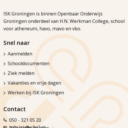
ISK Groningen is binnen Openbaar Onderwijs
Groningen onderdeel van H.N. Werkman College, school
voor atheneum, havo, mavo en vbo.
Snel naar
Aanmelden
Schooldocumenten
Ziek melden
Vakanties en vrije dagen
Werken bij ISK Groningen
Contact
050 - 321 05 20
info.isk@o2g2.nl