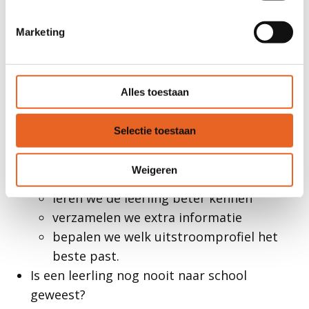
Nederlands?
Dan komt de leerling direct in een passende
Marketing
klas en leerjaar.
We gebruiken ook informatie van de vorige
school.
Alles toestaan
Is een leerling nog niet in Nederland naar
school geweest?
Selectie toestaan
Dan gaat de leerling eerst 6 weken naar de
instroomklas.
Weigeren
In deze tijd:
leren we de leerling beter kennen
verzamelen we extra informatie
bepalen we welk uitstroomprofiel het
beste past.
Is een leerling nog nooit naar school
geweest?