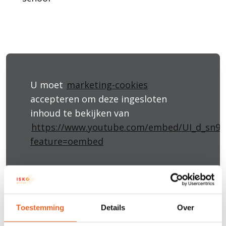
U moet
marketing-cookies
accepteren om deze ingesloten
inhoud te bekijken van
https://www.youtube.com/embed/UI_d_sn9i
feature=oembed
Bekijk ons introductiefilmpje.
Toestemming
Details
Over
Stap 3: Intakegesprek op school