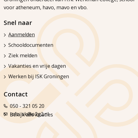
voor atheneum, havo, mavo en vbo.
Snel naar
Aanmelden
Schooldocumenten
Ziek melden
Vakanties en vrije dagen
Werken bij ISK Groningen
Contact
050 - 321 05 20
info.isk@o2g2.nl
Bekijk alle locaties