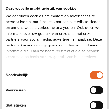
Bij het intakegesprek moet een ouder, voogd of
Deze website maakt gebruik van cookies
verzorger aanwezig zijn.
We gebruiken cookies om content en advertenties te
Tijdens het gesprek vullen we samen het
personaliseren, om functies voor social media te bieden
aanmeldingsformulier in.
en om ons websiteverkeer te analyseren. Ook delen we
Neem mee naar het gesprek:
informatie over uw gebruik van onze site met onze
een bewijs van nationaliteit
partners voor social media, adverteren en analyse. Deze
de datum van aankomst in Nederland
partners kunnen deze gegevens combineren met andere
informatie die u aan ze heeft verstrekt of die ze hebben
papieren van een andere school
verzameld op basis van uw gebruik van hun services.
Toestemmingsselectie
Noodzakelijk
Stap 4: Plaatsing in een klas
Na de aanmelding kijken we welke klas past bij
Voorkeuren
de leerling.
Spreekt een leerling al een beetje
Statistieken